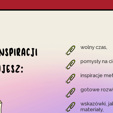
wolny czas,
NSPIRACJI
pomysły na ci
UJESZ:
inspiracje me
gotowe rozwi
wskazówki, ja
materiały,