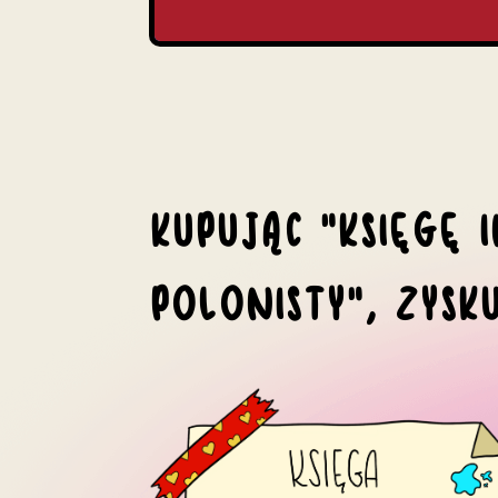
KUPUJĄC „KSIĘGĘ I
POLONISTY”, ZYSK