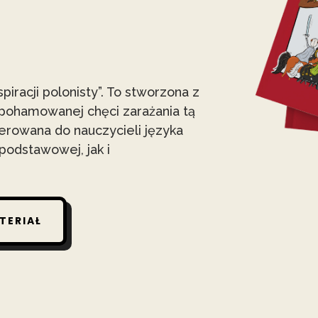
iracji polonisty”. To stworzona z
iepohamowanej chęci zarażania tą
kierowana do nauczycieli języka
podstawowej, jak i
TERIAŁ