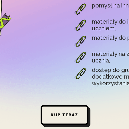
pomysł na in
materiały do 
uczniem,
materiały do 
materiały na 
ucznia,
dostęp do gru
dodatkowe mat
wykorzystania
KUP TERAZ