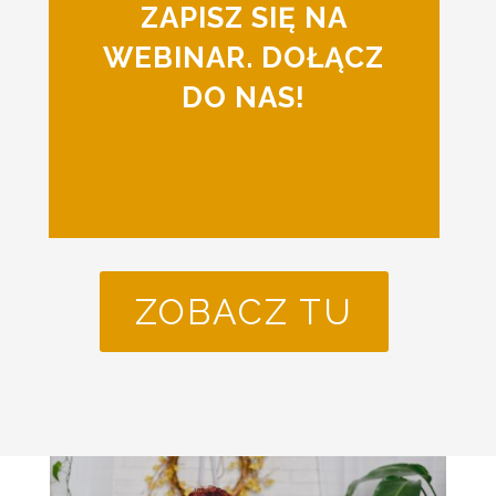
ZAPISZ SIĘ NA
WEBINAR. DOŁĄCZ
DO NAS!
ZOBACZ TU