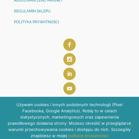
REGULAMIN LEAD MAGNET
REGULAMIN SKLEPU
POLITYKA PRYWATNOŚCI
Używam cookies i innych podobnych technologii (Pixel
Facebooka, Google Analytics). Robię to w celach
statystycznych, marketingowych oraz zapewnienia
prawidłowego działania strony. Możesz określić w przeglądarce
warunki przechowywania cookies i dostępu do nich. Szczegóły
ANETA SZOSTAK-SULEWSKA | kontakt@anetaszostak.pl
znajdziesz w mojej
polityce prywatności
SESJA ZDJĘCIOWA:
Patrycja Kurzepa
| STRONA WWW:
Żyj