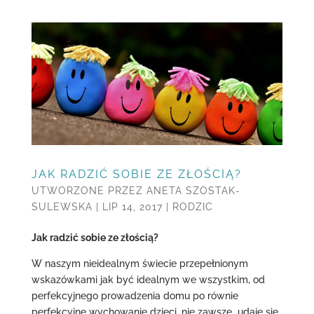
JAK RADZIĆ SOBIE ZE ZŁOŚCIĄ?
UTWORZONE PRZEZ
ANETA SZOSTAK-
SULEWSKA
|
LIP 14, 2017
|
RODZIC
Jak radzić sobie ze złością?
W naszym nieidealnym świecie przepełnionym
wskazówkami jak być idealnym we wszystkim, od
perfekcyjnego prowadzenia domu po równie
perfekcyjne wychowanie dzieci, nie zawsze udaje się