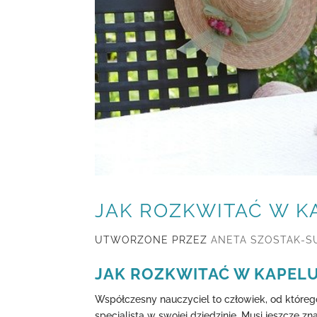
JAK ROZKWITAĆ W K
UTWORZONE PRZEZ
ANETA SZOSTAK-
JAK ROZKWITAĆ W KAPELU
Współczesny nauczyciel to człowiek, od któreg
specjalistą w swojej dziedzinie. Musi jeszcze z