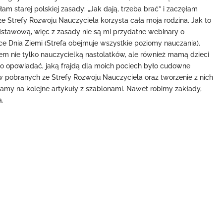
m starej polskiej zasady: „Jak dają, trzeba brać” i zaczęłam
ze Strefy Rozwoju Nauczyciela korzysta cała moja rodzina. Jak to
stawową, więc z zasady nie są mi przydatne webinary o
e Dnia Ziemi (Strefa obejmuje wszystkie poziomy nauczania).
tem nie tylko nauczycielką nastolatków, ale również mamą dzieci
 opowiadać, jaką frajdą dla moich pociech było cudowne
 pobranych ze Strefy Rozwoju Nauczyciela oraz tworzenie z nich
ekamy na kolejne artykuły z szablonami. Nawet robimy zakłady,
a.