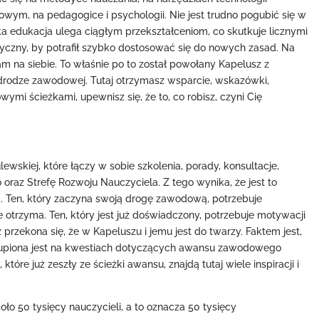
owym, na pedagogice i psychologii. Nie jest trudno pogubić się w
a edukacja ulega ciągłym przekształceniom, co skutkuje licznymi
yczny, by potrafił szybko dostosować się do nowych zasad. Na
sam na siebie. To właśnie po to został powołany Kapelusz z
drodze zawodowej. Tutaj otrzymasz wsparcie, wskazówki,
owymi ścieżkami, upewnisz się, że to, co robisz, czyni Cię
ewskiej, które łączy w sobie szkolenia, porady, konsultacje,
raz Strefę Rozwoju Nauczyciela. Z tego wynika, że jest to
 Ten, który zaczyna swoją drogę zawodową, potrzebuje
e otrzyma. Ten, który jest już doświadczony, potrzebuje motywacji
 przekona się, że w Kapeluszu i jemu jest do twarzy. Faktem jest,
skupiona jest na kwestiach dotyczących awansu zawodowego
które już zeszły ze ścieżki awansu, znajdą tutaj wiele inspiracji i
o 50 tysięcy nauczycieli, a to oznacza 50 tysięcy