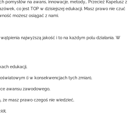
kawych pomysłów na awans, innowacje, metody… Przecież Kapelusz z
ówek, co jest TOP w dzisiejszej edukacji. Masz prawo nie czuć
ewność możesz osiągać z nami.
wątpienia najwyższą jakość i to na każdym polu działania. W
kach edukacji,
 oświatowym (i w konsekwencjach tych zmian),
ieżce awansu zawodowego,
ją, że masz prawo czegoś nie wiedzieć,
iół,