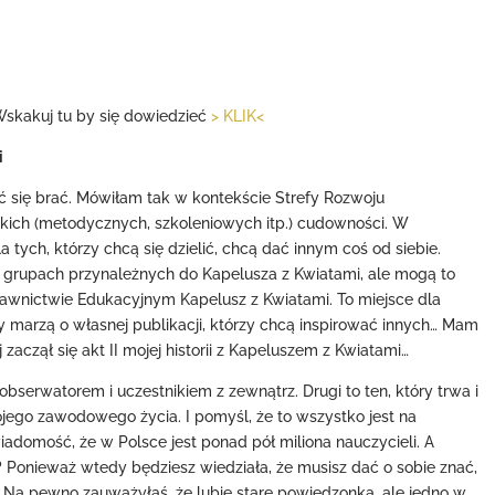
Wskakuj tu by się dowiedzieć
> KLIK<
i
 się brać. Mówiłam tak w kontekście Strefy Rozwoju
skich (metodycznych, szkoleniowych itp.) cudowności. W
a tych, którzy chcą się dzielić, chcą dać innym coś od siebie.
w grupach przynależnych do Kapelusza z Kwiatami, ale mogą to
dawnictwie Edukacyjnym Kapelusz z Kwiatami. To miejsce dla
y marzą o własnej publikacji, którzy chcą inspirować innych… Mam
 zaczął się akt II mojej historii z Kapeluszem z Kwiatami…
obserwatorem i uczestnikiem z zewnątrz. Drugi to ten, który trwa i
ojego zawodowego życia. I pomyśl, że to wszystko jest na
iadomość, że w Polsce jest ponad pół miliona nauczycieli. A
 Ponieważ wtedy będziesz wiedziała, że musisz dać o sobie znać,
. Na pewno zauważyłaś, że lubię stare powiedzonka, ale jedno w