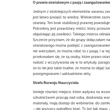
O prawie oświatowym z pasją i zaangażowani
Jednym z istotniejszych elementów awansu za
jest łatwo posiąść tę wiedzę. Wielokrotnie za
oświatą. Ten brak stabilizacji prawnej powoduj
Potrzebny jest prawdziwy mistrz, który przesze
objaśniając jej zawiłości. Takiego mistrza od
Szczerze przyznam, że do grupy dołączałam na
oświatowego można podejść z zaangażowaniem (u
nie wierzyłam, że można robić to z pasją. I w te
przekonałam się, że są osoby, które prawo oświ
radość z wczytywania się w te artykuły, paragra
że to nie jest takie trudne, że można to objąć 
posegregowane i uaktualnione akty.
Strefa Rozwoju Nauczyciela
Istnieje również miejsce, które wpływa na wsz
szkolnictwem pracują nad sobą, doskonalą warsz
materiały, mają dostęp do webinarów, do zamkn
– nie wszyscy potrafimy brać. Ty też tak masz, ż