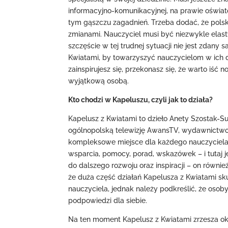
informacyjno-komunikacyjnej, na prawie oświat
tym gąszczu zagadnień. Trzeba dodać, że polsk
zmianami. Nauczyciel musi być niezwykle elast
szczęście w tej trudnej sytuacji nie jest zdany 
Kwiatami, by towarzyszyć nauczycielom w ich 
zainspirujesz się, przekonasz się, że warto iść n
wyjątkową osobą.
Kto chodzi w Kapeluszu, czyli jak to działa?
Kapelusz z Kwiatami to dzieło Anety Szostak-Sul
ogólnopolską telewizję AwansTV, wydawnictwo o
kompleksowe miejsce dla każdego nauczyciela.
wsparcia, pomocy, porad, wskazówek – i tutaj j
do dalszego rozwoju oraz inspiracji – on również
że duża część działań Kapelusza z Kwiatami 
nauczyciela, jednak należy podkreślić, że osoby, 
podpowiedzi dla siebie.
Na ten moment Kapelusz z Kwiatami zrzesza okoł