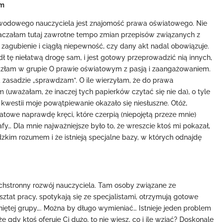
em
wodowego nauczyciela jest znajomość prawa oświatowego. Nie
znaczałam tutaj zawrotne tempo zmian przepisów związanych z
e zagubienie i ciągłą niepewność, czy dany akt nadal obowiązuje.
dł tę niełatwą drogę sam, i jest gotowy przeprowadzić nią innych,
nalazłam w grupie O prawie oświatowym z pasją i zaangażowaniem.
 zasadzie „sprawdzam”. O ile wierzyłam, że do prawa
ważałam, że inaczej tych papierków czytać się nie da), o tyle
j kwestii moje powątpiewanie okazało się niesłuszne. Otóż,
atowe naprawdę kręci, które czerpią (niepojętą przeze mnie)
fy… Dla mnie najważniejsze było to, że wreszcie ktoś mi pokazał,
ludzkim rozumem i że istnieją specjalne bazy, w których odnajdę
echstronny rozwój nauczyciela. Tam osoby związane ze
tat pracy, spotykają się ze specjalistami, otrzymują gotowe
iętej grupy…. Można by długo wymieniać… Istnieje jeden problem
e gdy ktoś oferuje Ci dużo, to nie wiesz, co i ile wziąć? Doskonale