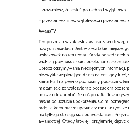
– zrozumiesz, że jesteś potrzebna i wyjątkowa,
– przestaniesz mieć wątpliwości i przestaniesz 
AwansTV
Tempo zmian w zakresie awansu zawodowego nau
nowych zasadach. Jest w sieci takie miejsce, 
wskazówek na ten temat. Każdy poniedziałek p
większą pewność siebie, przekonanie, że zmie
Oprócz otrzymywania niezbędnych informacji, 
niezwykle wspierająco działa na nas, gdy kto
kierunku. I na pewno podnosimy poczucie własn
miałam tak, że walczyłam z poczuciem bezse
muszę udowadniać, że coś potrafię. Towarzyszy
nawet po uczucie upokorzenia. Co mi pomagało
radę”, a komentarze upewniały mnie w tym, że ni
nie tylko ja stresuję się sprawozdaniem. Przyz
awansowej. Wtedy łatwiej i przyjemniej dążyć d