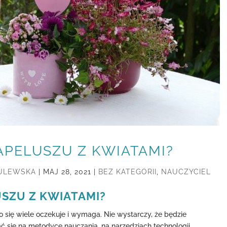
APELUSZU Z KWIATAMI?
SULEWSKA
|
MAJ 28, 2021
|
BEZ KATEGORII
,
NAUCZYCIEL
SZU Z KWIATAMI?
o się wiele oczekuje i wymaga. Nie wystarczy, że będzie
nać się na metodyce nauczania, na narzędziach technologii