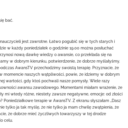
się bać.
czycieli jest zawrotne. Łatwo pogubić się w tych starych i
gdzie w każdy poniedziałek o godzinie 19.00 można posłuchać
rzynosi nową dawkę wiedzy o awansie, co przekłada się na
rzamy w dobrym kierunku, potwierdzenie, że dobrze myślałyśmy.
podczas AwansTV przechodzimy swoistą terapię. Przyznacie, że
ś, w momencie naszych wątpliwości, powie, że idziemy w dobrym
ej wartości, gdy ktoś pochwali nasze pomysły. Wiele razy
nsowności awansu zawodowego. Momentami miałam wrażenie, że
ły mi wtedy różne, niestety zawsze negatywne, emocje: od złości
? Poniedziałkowe terapie w AwansTV. Z ekranu słyszałam „Dasz
e tylko ja tak myślę, że nie tylko ja mam chwilę zwątpienia, że
nacie, że dobrze mieć życzliwych towarzyszy w tej drodze
o celu.