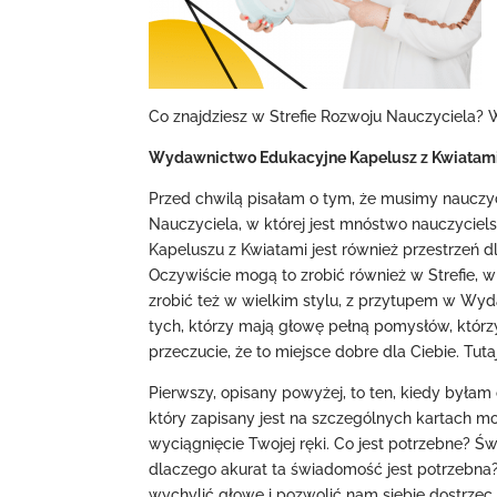
Co znajdziesz w Strefie Rozwoju Nauczyciela? 
Wydawnictwo Edukacyjne Kapelusz z Kwiatam
Przed chwilą pisałam o tym, że musimy nauczyć
Nauczyciela, w której jest mnóstwo nauczyciel
Kapeluszu z Kwiatami jest również przestrzeń dl
Oczywiście mogą to zrobić również w Strefie, 
zrobić też w wielkim stylu, z przytupem w Wy
tych, którzy mają głowę pełną pomysłów, którz
przeczucie, że to miejsce dobre dla Ciebie. Tutaj
Pierwszy, opisany powyżej, to ten, kiedy byłam 
który zapisany jest na szczególnych kartach m
wyciągnięcie Twojej ręki. Co jest potrzebne? Św
dlaczego akurat ta świadomość jest potrzebna?
wychylić głowę i pozwolić nam siebie dostrzec