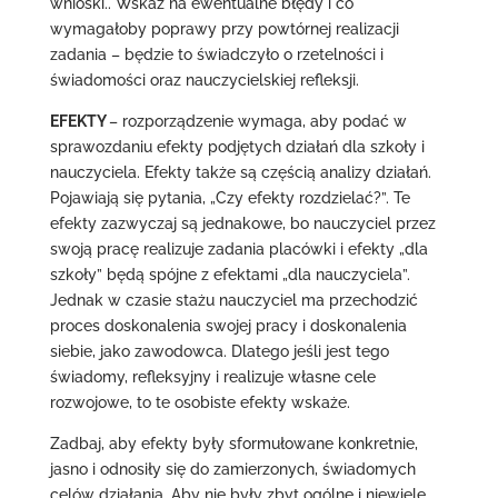
wnioski.. Wskaż na ewentualne błędy i co
wymagałoby poprawy przy powtórnej realizacji
zadania – będzie to świadczyło o rzetelności i
świadomości oraz nauczycielskiej refleksji.
EFEKTY
– rozporządzenie wymaga, aby podać w
sprawozdaniu efekty podjętych działań dla szkoły i
nauczyciela. Efekty także są częścią analizy działań.
Pojawiają się pytania, „Czy efekty rozdzielać?”. Te
efekty zazwyczaj są jednakowe, bo nauczyciel przez
swoją pracę realizuje zadania placówki i efekty „dla
szkoły” będą spójne z efektami „dla nauczyciela”.
Jednak w czasie stażu nauczyciel ma przechodzić
proces doskonalenia swojej pracy i doskonalenia
siebie, jako zawodowca. Dlatego jeśli jest tego
świadomy, refleksyjny i realizuje własne cele
rozwojowe, to te osobiste efekty wskaże.
Zadbaj, aby efekty były sformułowane konkretnie,
jasno i odnosiły się do zamierzonych, świadomych
celów działania. Aby nie były zbyt ogólne i niewiele