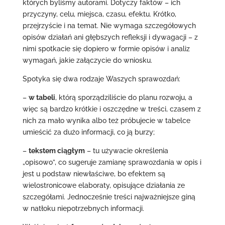
których byliśmy autorami. Dotyczy faktów – ich
przyczyny, celu, miejsca, czasu, efektu. Krótko,
przejrzyście i na temat. Nie wymaga szczegółowych
opisów działań ani głębszych refleksji i dywagacji – z
nimi spotkacie się dopiero w formie opisów i analiz
wymagań, jakie załączycie do wniosku.
Spotyka się dwa rodzaje Waszych sprawozdań:
–
w tabeli
, którą sporządziliście do planu rozwoju, a
więc są bardzo krótkie i oszczędne w treści, czasem z
nich za mało wynika albo też próbujecie w tabelce
umieścić za dużo informacji, co ją burzy;
–
tekstem ciągłym
– tu używacie określenia
„opisowo”, co sugeruje zamianę sprawozdania w opis i
jest u podstaw niewłaściwe, bo efektem są
wielostronicowe elaboraty, opisujące działania ze
szczegółami. Jednocześnie treści najważniejsze giną
w natłoku niepotrzebnych informacji.