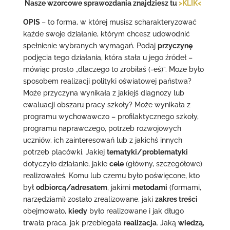
Nasze wzorcowe sprawozdania znajdziesz tu
>KLIK<
OPIS
– to forma, w której musisz scharakteryzować
każde swoje działanie, którym chcesz udowodnić
spełnienie wybranych wymagań. Podaj
przyczynę
podjęcia tego działania, która stała u jego źródeł –
mówiąc prosto „dlaczego to zrobiłaś (-eś)”. Może było
sposobem realizacji polityki oświatowej państwa?
Może przyczyna wynikała z jakiejś diagnozy lub
ewaluacji obszaru pracy szkoły? Może wynikała z
programu wychowawczo – profilaktycznego szkoły,
programu naprawczego, potrzeb rozwojowych
uczniów, ich zainteresowań lub z jakichś innych
potrzeb placówki. Jakiej
tematyki/problematyki
dotyczyło działanie, jakie
cele
(główny, szczegółowe)
realizowałeś. Komu lub czemu było poświęcone, kto
był
odbiorcą/adresatem
, jakimi
metodami
(formami,
narzędziami) zostało zrealizowane, jaki
zakres treści
obejmowało,
kiedy
było realizowane i jak długo
trwała praca, jak przebiegała
realizacja
. Jaką
wiedzą
,