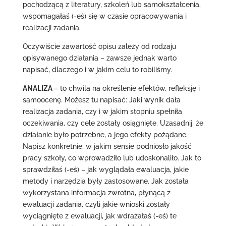
pochodzącą z literatury, szkoleń lub samokształcenia,
wspomagałaś (-eś) się w czasie opracowywania i
realizacji zadania.
Oczywiście zawartość opisu zależy od rodzaju
opisywanego działania – zawsze jednak warto
napisać, dlaczego i w jakim celu to robiliśmy.
ANALIZA
– to chwila na określenie efektów, refleksję i
samoocenę. Możesz tu napisać: Jaki wynik dała
realizacja zadania, czy i w jakim stopniu spełniła
oczekiwania, czy cele zostały osiągnięte. Uzasadnij, że
działanie było potrzebne, a jego efekty pożądane.
Napisz konkretnie, w jakim sensie podniosło jakość
pracy szkoły, co wprowadziło lub udoskonaliło. Jak to
sprawdziłaś (-eś) – jak wyglądała ewaluacja, jakie
metody i narzędzia były zastosowane. Jak została
wykorzystana informacja zwrotna, płynącą z
ewaluacji zadania, czyli jakie wnioski zostały
wyciągnięte z ewaluacji, jak wdrażałaś (-eś) te