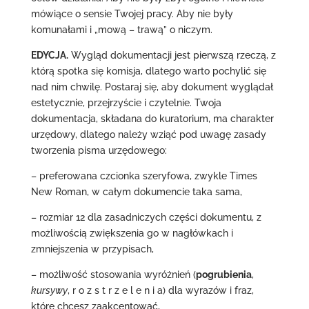
mówiące o sensie Twojej pracy. Aby nie były
komunałami i „mową – trawą” o niczym.
EDYCJA.
Wygląd dokumentacji jest pierwszą rzeczą, z
którą spotka się komisja, dlatego warto pochylić się
nad nim chwilę. Postaraj się, aby dokument wyglądał
estetycznie, przejrzyście i czytelnie. Twoja
dokumentacja, składana do kuratorium, ma charakter
urzędowy, dlatego należy wziąć pod uwagę zasady
tworzenia pisma urzędowego:
– preferowana czcionka szeryfowa, zwykle Times
New Roman, w całym dokumencie taka sama,
– rozmiar 12 dla zasadniczych części dokumentu, z
możliwością zwiększenia go w nagłówkach i
zmniejszenia w przypisach,
– możliwość stosowania wyróżnień (
pogrubienia
,
kursywy
, r o z s t r z e l e n i a) dla wyrazów i fraz,
które chcesz zaakcentować,