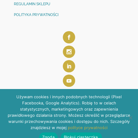
REGULAMIN SKLEPU
POLITYKA PRYWATNOŚCI
Używam cookies i innych podobnych technologii (Pixel
Facebooka, Google Analytics). Robię to w celach
statystycznych, marketingowych oraz zapewnienia
prawidłowego działania strony. Możesz określić w przeglądarce
warunki przechowywania cookies i dostępu do nich. Szczegóły
ANETA SZOSTAK-SULEWSKA | kontakt@anetaszostak.pl
znajdziesz w mojej
polityce prywatności
SESJA ZDJĘCIOWA:
Patrycja Kurzepa
| STRONA WWW:
Żyj
Zgoda
Blokuj ciasteczka.
Kochaj Twórz