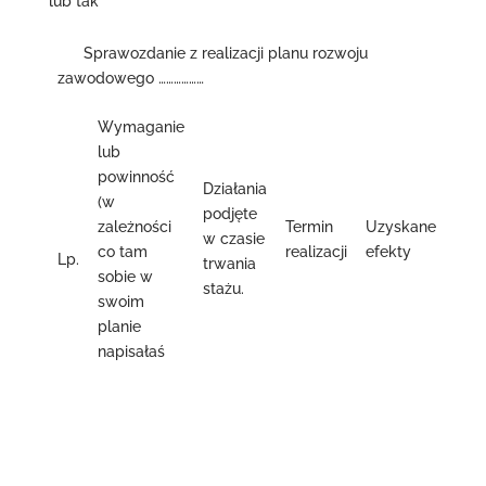
lub tak
Sprawozdanie z realizacji planu rozwoju
zawodowego ………………
Wymaganie
lub
powinność
Działania
(w
podjęte
zależności
Termin
Uzyskane
w czasie
co tam
realizacji
efekty
Lp.
trwania
sobie w
stażu.
swoim
planie
napisałaś