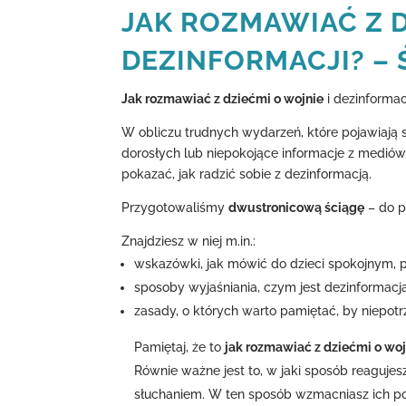
JAK ROZMAWIAĆ Z D
DEZINFORMACJI? – 
Jak rozmawiać z dziećmi o wojnie
i dezinformacj
W obliczu trudnych wydarzeń, które pojawiają si
dorosłych lub niepokojące informacje z mediów.
pokazać, jak radzić sobie z dezinformacją.
Przygotowaliśmy
dwustronicową ściągę
– do p
Znajdziesz w niej m.in.:
wskazówki, jak mówić do dzieci spokojnym, 
sposoby wyjaśniania, czym jest dezinformacja
zasady, o których warto pamiętać, by niepot
Pamiętaj, że to
jak rozmawiać z dziećmi o woj
Równie ważne jest to, w jaki sposób reaguj
słuchaniem. W ten sposób wzmacniasz ich poc