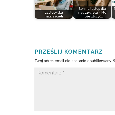
Bon na laptop dla
Laptopy dla
nauczyciela – kto
nauczycieli
może złożyć…
PRZEŚLIJ KOMENTARZ
Twój adres email nie zostanie opublikowany.