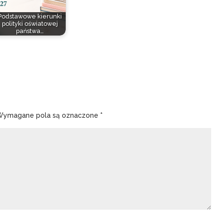
Podstawowe kierunki
polityki oświatowej
państwa…
Wymagane pola są oznaczone
*