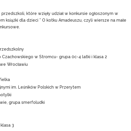
i przedszkoli, które wzięły udział w konkursie ogłoszonym w
m książki dla dzieci ” O kotku Amadeuszu, czyli wiersze na małe
onkursowe.
rzedszkolny
 Czachowskiego w Stromcu- grupa 0c-4 latki i klasa 2
 we Wrocławiu
ielka
jnymi im. Leśników Polskich w Przerytem
otylki
ie, grupa smerfoludki
klasa 3