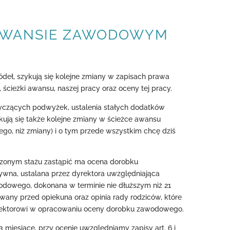
 AWANSIE ZAWODOWYM
ródeł, szykują się kolejne zmiany w zapisach prawa
ścieżki awansu, naszej pracy oraz oceny tej pracy.
tyczących podwyżek, ustalenia stałych dodatków
kują się także kolejne zmiany w ścieżce awansu
go, niż zmiany) i o tym przede wszystkim chcę dziś
czonym stażu zastąpić ma ocena dorobku
na, ustalana przez dyrektora uwzględniająca
wodowego, dokonana w terminie nie dłuższym niż 21
wany przed opiekuna oraz opinia rady rodziców, które
ektorowi w opracowaniu oceny dorobku zawodowego.
3 miesiące, przy ocenie uwzględniamy zapisy art. 6 i