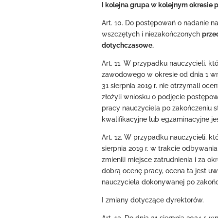
I kolejna grupa w kolejnym okresie 
Art. 10. Do postępowań o nadanie 
wszczętych i niezakończonych
przed
dotychczasowe.
Art. 11. W przypadku nauczycieli, kt
zawodowego w okresie od dnia 1 wrześ
31 sierpnia 2019 r. nie otrzymali oc
złożyli wniosku o podjęcie postępo
pracy nauczyciela po zakończeniu 
kwalifikacyjne lub egzaminacyjne 
Art. 12. W przypadku nauczycieli, kt
sierpnia 2019 r. w trakcie odbywan
zmienili miejsce zatrudnienia i za o
dobrą ocenę pracy, ocena ta jest 
nauczyciela dokonywanej po zakońc
I zmiany dotyczące dyrektorów.