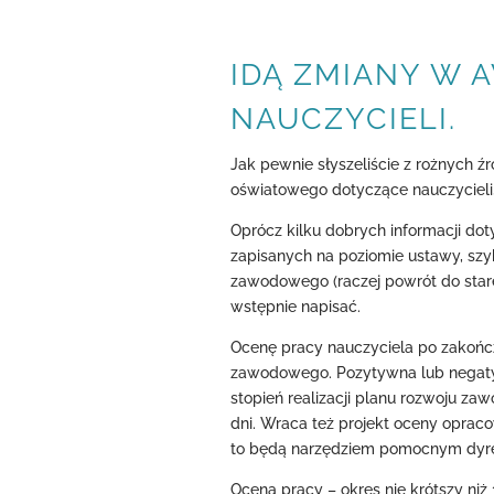
IDĄ ZMIANY W
NAUCZYCIELI.
Jak pewnie słyszeliście z rożnych ź
oświatowego dotyczące nauczycieli, 
Oprócz kilku dobrych informacji do
zapisanych na poziomie ustawy, szy
zawodowego (raczej powrót do stare
wstępnie napisać.
Ocenę pracy nauczyciela po zakoń
zawodowego. Pozytywna lub negatyw
stopień realizacji planu rozwoju za
dni. Wraca też projekt oceny opraco
to będą narzędziem pomocnym dyr
Ocena pracy – okres nie krótszy niż 