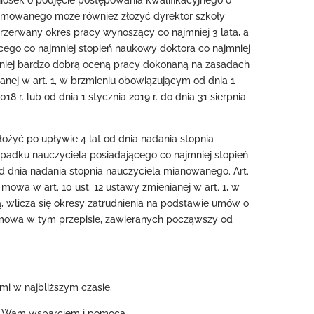
 wniosek o podjęcie postępowania kwalifikacyjnego o
omowanego może również złożyć dyrektor szkoły
rzerwany okres pracy wynoszący co najmniej 3 lata, a
ego co najmniej stopień naukowy doktora co najmniej
ajmniej bardzo dobrą oceną pracy dokonaną na zasadach
anej w art. 1, w brzmieniu obowiązującym od dnia 1
18 r. lub od dnia 1 stycznia 2019 r. do dnia 31 sierpnia
ożyć po upływie 4 lat od dnia nadania stopnia
padku nauczyciela posiadającego co najmniej stopień
d dnia nadania stopnia nauczyciela mianowanego. Art.
 mowa w art. 10 ust. 12 ustawy zmienianej w art. 1, w
, wlicza się okresy zatrudnienia na podstawie umów o
h mowa w tym przepisie, zawieranych począwszy od
ami w najbliższym czasie.
ę Wam wsparciem i pomocą.