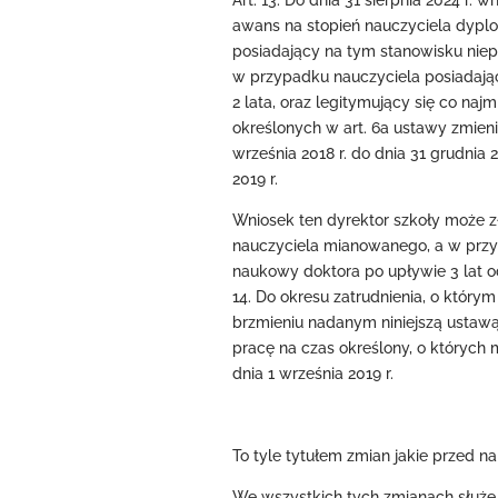
Art. 13. Do dnia 31 sierpnia 2024 r.
awans na stopień nauczyciela dypl
posiadający na tym stanowisku niep
w przypadku nauczyciela posiadając
2 lata, oraz legitymujący się co n
określonych w art. 6a ustawy zmieni
września 2018 r. do dnia 31 grudnia 20
2019 r.
Wniosek ten dyrektor szkoły może zł
nauczyciela mianowanego, a w przy
naukowy doktora po upływie 3 lat o
14. Do okresu zatrudnienia, o którym
brzmieniu nadanym niniejszą ustawą
pracę na czas określony, o któryc
dnia 1 września 2019 r.
To tyle tytułem zmian jakie przed n
We wszystkich tych zmianach służ