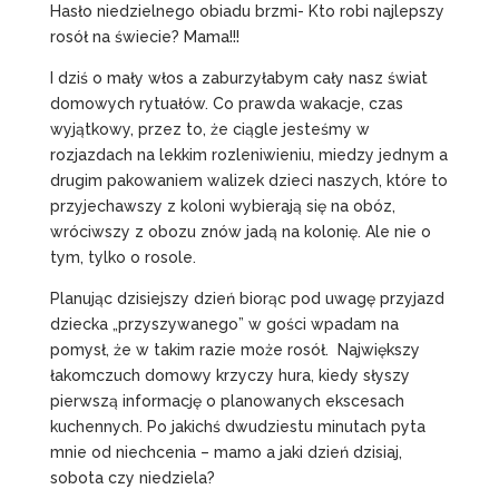
Hasło niedzielnego obiadu brzmi- Kto robi najlepszy
rosół na świecie? Mama!!!
I dziś o mały włos a zaburzyłabym cały nasz świat
domowych rytuałów. Co prawda wakacje, czas
wyjątkowy, przez to, że ciągle jesteśmy w
rozjazdach na lekkim rozleniwieniu, miedzy jednym a
drugim pakowaniem walizek dzieci naszych, które to
przyjechawszy z koloni wybierają się na obóz,
wróciwszy z obozu znów jadą na kolonię. Ale nie o
tym, tylko o rosole.
Planując dzisiejszy dzień biorąc pod uwagę przyjazd
dziecka „przyszywanego” w gości wpadam na
pomysł, że w takim razie może rosół. Największy
łakomczuch domowy krzyczy hura, kiedy słyszy
pierwszą informację o planowanych ekscesach
kuchennych. Po jakichś dwudziestu minutach pyta
mnie od niechcenia – mamo a jaki dzień dzisiaj,
sobota czy niedziela?