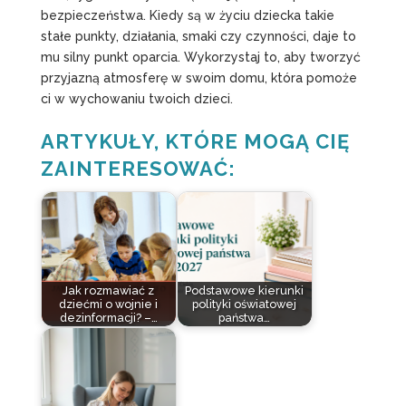
bezpieczeństwa. Kiedy są w życiu dziecka takie
stałe punkty, działania, smaki czy czynności, daje to
mu silny punkt oparcia. Wykorzystaj to, aby tworzyć
przyjazną atmosferę w swoim domu, która pomoże
ci w wychowaniu twoich dzieci.
ARTYKUŁY, KTÓRE MOGĄ CIĘ
ZAINTERESOWAĆ:
Jak rozmawiać z
Podstawowe kierunki
dziećmi o wojnie i
polityki oświatowej
dezinformacji? –…
państwa…