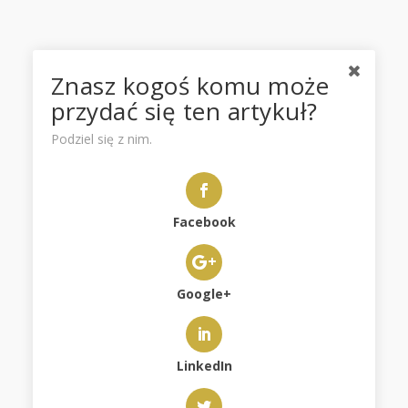
Znasz kogoś komu może
SKLEP
przydać się ten artykuł?
Podziel się z nim.
REGULAMIN LEAD MAGNET
REGULAMIN SKLEPU
Facebook
POLITYKA PRYWATNOŚCI
Google+
LinkedIn