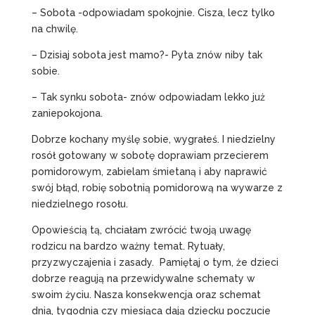
– Sobota -odpowiadam spokojnie. Cisza, lecz tylko
na chwilę.
– Dzisiaj sobota jest mamo?- Pyta znów niby tak
sobie.
– Tak synku sobota- znów odpowiadam lekko już
zaniepokojona.
Dobrze kochany myślę sobie, wygrałeś. I niedzielny
rosół gotowany w sobotę doprawiam przecierem
pomidorowym, zabielam śmietaną i aby naprawić
swój błąd, robię sobotnią pomidorową na wywarze z
niedzielnego rosołu.
Opowieścią tą, chciałam zwrócić twoją uwagę
rodzicu na bardzo ważny temat. Rytuały,
przyzwyczajenia i zasady. Pamiętaj o tym, że dzieci
dobrze reagują na przewidywalne schematy w
swoim życiu. Nasza konsekwencja oraz schemat
dnia, tygodnia czy miesiąca dają dziecku poczucie